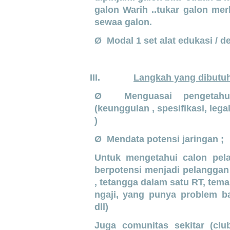
galon Warih ..tukar galon merk
sewaa galon.
Ø Modal 1 set alat edukasi / 
III.
Langkah yang dibutu
Ø Menguasai pengetahua
(keunggulan , spesifikasi, leg
)
Ø Mendata potensi jaringan ;
Untuk mengetahui calon pel
berpotensi menjadi pelanggan 
, tetangga dalam satu RT, tema
ngaji, yang punya problem bat
dll)
Juga comunitas sekitar (clu