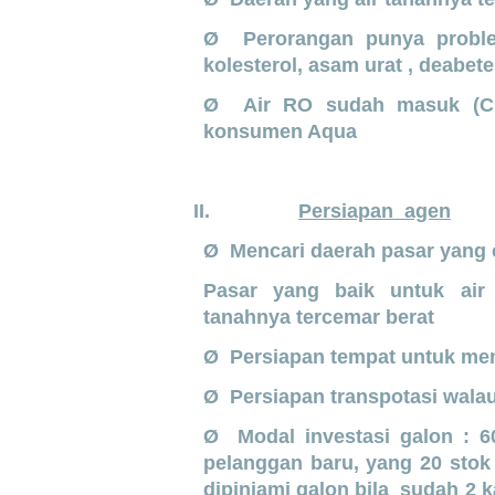
Ø Perorangan punya problem
kolesterol, asam urat , deabetes
Ø Air RO sudah masuk (Cle
konsumen Aqua
II.
Persiapan agen
Ø Mencari daerah pasar yang 
Pasar yang baik untuk air 
tanahnya tercemar berat
Ø Persiapan tempat untuk me
Ø Persiapan transpotasi wala
Ø Modal investasi galon : 6
pelanggan baru, yang 20 stok
dipinjami galon bila sudah 2 k